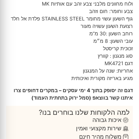
ולוח מחוונים מלבני צבע זהב עם אותיות MK
צבע וחומר: חום וזהב
גוף השעון עשוי מחומר STAINLESS STEEL פלדת אל חלד
רצועת השעון עשויה מעור
רוחב השעון :30 מ”מ
עובי השעון: 8 מ״מ
זכוכית קריסטל
סוג מנגנון : קוורץ
דגם MK4721
אחריות: שנה על המנגנון
מגיע באריזה מקורית ואיכותית
דגם זה יסופק בתוך 4 ימי עסקים – במקרים דחופים צרו
איתנו קשר בווצאפ (סמל ירוק בתחתית העמוד)
למה הלקוחות שלנו בוחרים בנו?
איכות גבוהה
שירות מקצועי ואמין
משלוח מהיר חינם