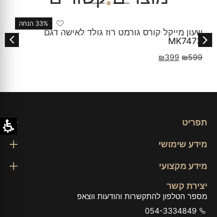
♡
33% הנחה
גורמט רוז גולד לאישה דגם
שעון מייקל קורס לא
דגם MKO1085
₪
399
₪
599
תפריט
מידע שימושי
מידע מקצועי
יצירת קשר
מספר הטלפון להתקשרות והודעות ווצאפ
054-3334849