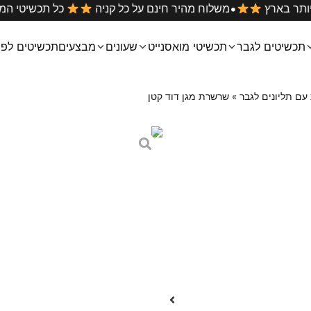
•
הטובים ביותר בארץ
משלוח מהיר חינם על כל קניה
כל תכ
תכשיטים לגבר
תכשיטי מואסנייט
שעונים
מבצעים
תכשיטים לפי
ם תליונים לגבר
»
שרשרת מגן דוד קטן
שרשרת מגן דוד 
₪
179
–
₪
169
שרשרת מגן דוד קטן משובץ בכס
מידות התליון: קוטר 1 ס״מ
מידת השרשרת על הדוגמן בתמונה היא