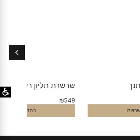
רשרת תליון ריבוע ננו תנך
שרשרת ת
₪
549
₪
54
בחר אפשרויות