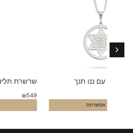
שרשרת תליון עגול ננו תנך
₪
549
בחר אפשרויות