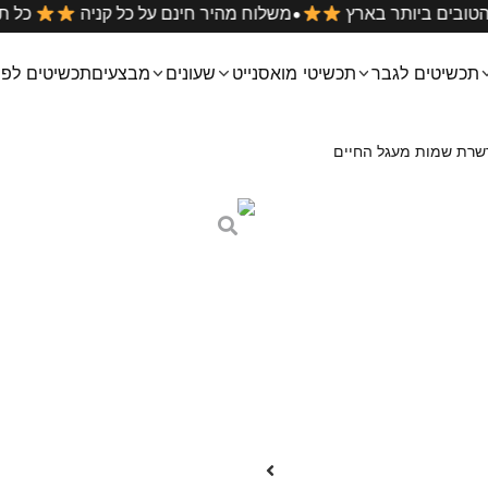
•
 במחירים הטובים ביותר בארץ
משלוח מהיר חינם על כל קניה
תכשיטים לגבר
תכשיטי מואסנייט
שעונים
מבצעים
תכשיטים לפי
רת שמות מעגל החיים
שרשרת שמות מע
₪
289
–
₪
259
שרשרת מעגל החיים MOM בשילוב חרוזים עם חריטת שמות בהזמנה אישית
ניתן לבחור את כמות הצ’ארמים ל
מידות התליון: קוטר 3 ס”מ
תכשיט זה הוא ייצור אישי. זמן הייצור ה
למה הלקוחות שלנו בוח
משלוח חינם
איכות גבוהה