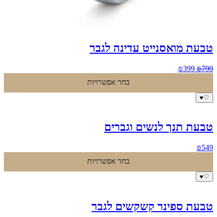
טבעת מואסנייט עדינה לגבר
המחיר
המחיר
₪
399
₪
799
המקורי
הנוכחי
בחר אפשרויות
היה:
הוא:
₪399.
₪799.
♥
♡
טבעת תנך לנשים וגברים
₪
549
בחר אפשרויות
♥
♡
טבעת ספינר קשקשים לגבר