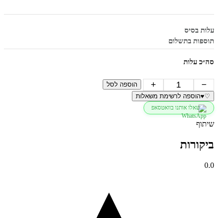
עלות בסיס
תוספות בתשלום
סה״כ עלות
כמות
+
−
הוספה לסל
של
♡
♥
הוספה לרשימת משאלות
טבעת
שאלו אותנו בוואטסאפ
חוליות
מושחרת
שיתוף
לגבר
ביקורות
0.0