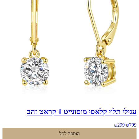
עגילי תלוי קלאסי מוסונייט 1 קראט זהב
המחיר
המחיר
₪
299
₪
799
המקורי
הנוכחי
הוספה לסל
היה:
הוא: