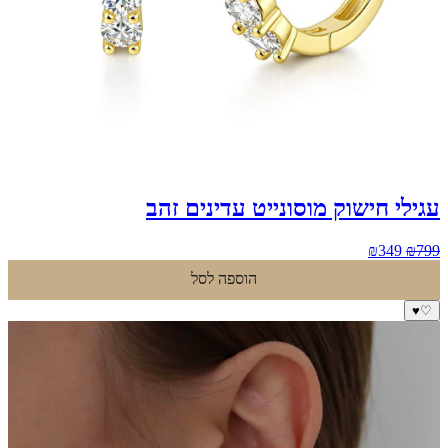
עגילי חישוק מוסונייט עדינים זהב
המחיר
המחיר
₪
349
₪
799
המקורי
הנוכחי
הוספה לסל
היה:
הוא:
₪349.
₪799.
♥
♡