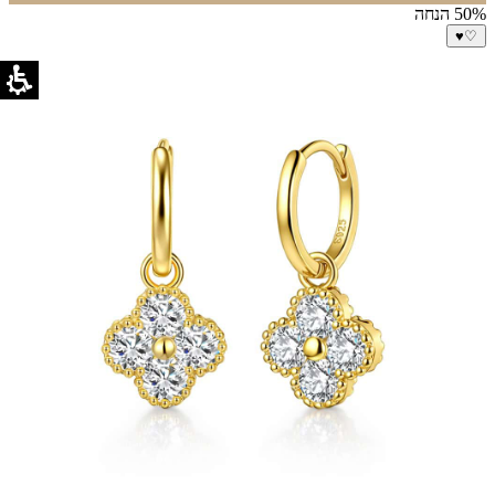
₪299.
₪799.
50% הנחה
♥
♡