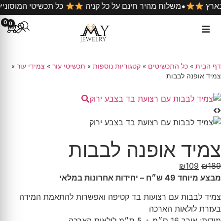
•
טובים ביותר בארץ
משלוח מהיר חינם על כל קניה
כל תכש
0
0
דף הבית
»
כל התכשיטים
»
קטגוריות נוספות
»
תכשיטי עור
»
צמידי עור
»
צמיד אופנה לבבות
צמיד אופנה לבבות
₪
109
₪
189
מבצע מיוחד 49 ש״ח – יחידות אחרונות במלאי
צמיד לבבות עם רצועות בד קטיפה ואפשרות להתאמת המידה
בעזרת לולאות הארכה
מידות: אורך 16 ס״מ + 5 ס״מ לולאות הארכה