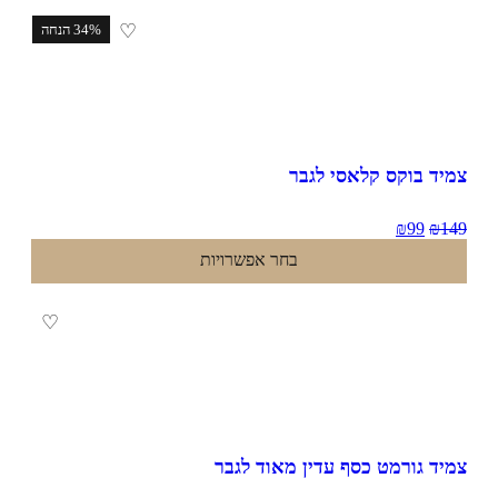
♡
34% הנחה
יד בוקס קלאסי לגבר
₪
99
₪
1
בחר אפשרויות
♡
יד גורמט כסף עדין מאוד לגבר