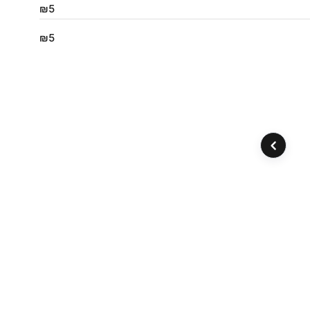
₪5
₪5
‹
ת