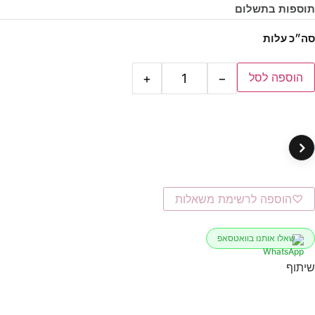
תוספות בתשלום
סה״כ עלות
הוספה לסל
+
−
אורנה
א
לכל הביקורו
קניתי ליום ההולדת של אחותי. מאוד יפה ומרגש
♡
הוספה לרשימת משאלות
שאלו אותנו בוואטסאפ
שיתוף