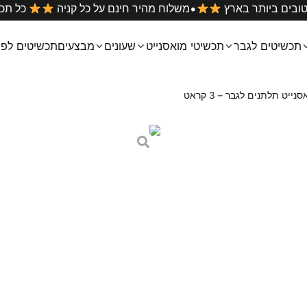
•
 במחירים הטובים ביותר בארץ
משלוח מהיר חינם על כל קניה
תכשיטים לגבר
תכשיטי מואסנייט
שעונים
מבצעים
תכשיטים לפי
ייט תלתנים לגבר – 3 קראט
צמיד מואסנייט תלתנ
₪
799
₪
1,599
דגם זה זוכה למ
קראט!
מיהלומים.
הצמיד עשוי
כסף אמיתי 925 מצופה רודיום
מנגנון סגירה בטיחותי מבטיח נוחו