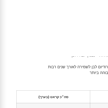
 החיים
 בארץ
רת לד
 איסוף עצמי מרעננה (בתאום מראש)
יות – נצנוץ יוצא דופן
סה״כ קראט (בערך)