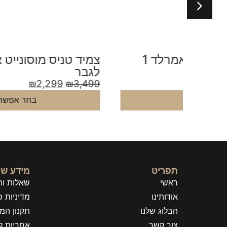
צמיד חוליות מואסנייט אמרלד 1
צמיד טניס מוסונייט אובל 31 קראט
לגבר
₪
2,299
₪
3,499
בחר אפשרויות
תפריט
מידע שי
ראשי
שאלות ות
אודותינו
מדיניות פ
הבלוג שלנו
תקנון המ
צור קשר
אחריות ל