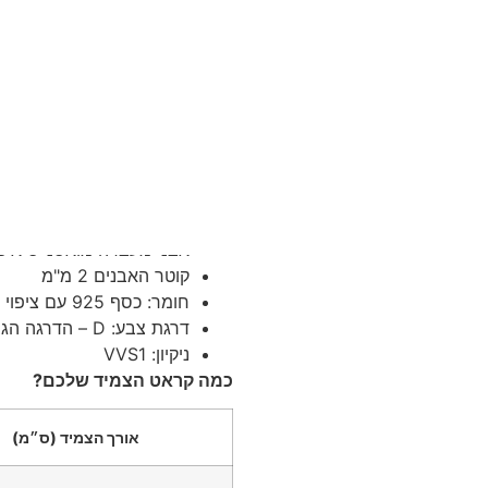
יתרונות:
תעודה גמולוגית GRA עם מספר יחודי לכל תכשיט
אחריות יהלום על האבנים לכל
התחייבות למחיר הטוב ביותר
אריזת מתנה מהודרת עם תאו
משלוח מהיר חינם עד הבית /
נתונים טכניים נוספים:
אבני מעבדה מואסנייט איכות
קוטר האבנים 2 מ"מ
חומר: כסף 925 עם ציפוי רודיום לבן לשמירה לאורך שנים רבות
דרגת צבע: D – הדרגה הגבוהה ביותר
ניקיון: VVS1
כמה קראט הצמיד שלכם?
אורך הצמיד (ס״מ)