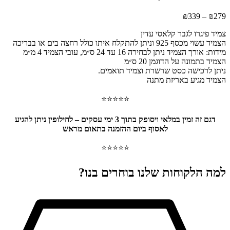
טווח
₪
339
–
₪
279
מחירים:
צמיד פיגרו לגבר קלאסי עדין
הצמיד עשוי מכסף 925 וניתן להתקלח איתו כולל רחצה בים או בבריכה
עד
מידות: אורך הצמיד ניתן לבחירה 16 עד 24 ס״מ, עובי הצמיד 4 מ״מ
הצמיד בתמונה על הדוגמן 20 ס״מ
ניתן לרכישה כסט שרשרת וצמיד תואמים.
הצמיד מגיע באריזת מתנה
⭐⭐⭐⭐⭐
דגם זה זמין במלאי ויסופק בתוך 3 ימי עסקים – לחילופין ניתן להגיע
לאסוף ביום ההזמנה בתאום מראש
⭐⭐⭐⭐⭐
למה הלקוחות שלנו בוחרים בנו?