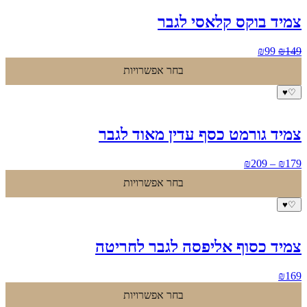
צמיד בוקס קלאסי לגבר
המחיר
המחיר
₪
99
₪
149
המקורי
הנוכחי
בחר אפשרויות
היה:
הוא:
₪99.
₪149.
♥
♡
צמיד גורמט כסף עדין מאוד לגבר
טווח
₪
209
–
₪
179
מחירים:
בחר אפשרויות
עד
♥
♡
צמיד כסוף אליפסה לגבר לחריטה
₪
169
בחר אפשרויות