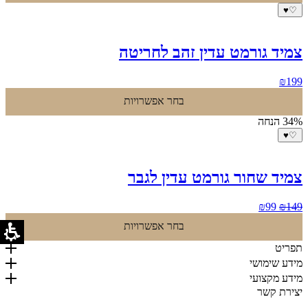
♥
♡
צמיד גורמט עדין זהב לחריטה
₪
199
בחר אפשרויות
34% הנחה
♥
♡
צמיד שחור גורמט עדין לגבר
המחיר
המחיר
₪
99
₪
149
המקורי
הנוכחי
בחר אפשרויות
היה:
הוא:
₪99.
₪149.
תפריט
מידע שימושי
מידע מקצועי
יצירת קשר