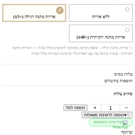
ללא אריזה
אריזת מתנה רגילה
(+₪5)
אריזת מתנה יוקרתית
(+₪40)
✨ אריזת מתנה רגילה - קופסת קרטון ממותגת לתכשיט כולל שקית ✨✨אריזת מתנה
יוקרתית - עשויה מדמוי עור עם תאורת לד מרשימה במיוחד כולל שקית
עלות בסיס
תוספות בתשלום
סה״כ עלות
כמות
+
−
הוספה לסל
של
♡
♥
הוספה לרשימת משאלות
צמיד
שאלו אותנו בוואטסאפ
פיגרו
כסף
שיתוף
לגבר