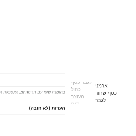
אחריות: שנה על המנגנון
מגיע באריזה מקורית ואיכותית
למה הלקוחות שלנו בוח
משלוח חינם
איכות גבוהה
אחריות לשנה
חריטה בגב בשעון
(+₪100)
בהזמנת שעון עם חריטה זמן האספקה הוא 5 ימי עס
הערות (לא חובה)