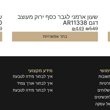
שעון ארמני לגבר כסף חום דגם
ש
2
AR11340
9
₪
449
₪
549
בחר אפשרויות
מושי
מידע מקצועי
שובות
איך לבחור מידה לטבעת
רטיות
איך לבחור אורך צמיד
שלוחים
איך לבחור מידה לטבעת
תכשיטים
טול עסקה