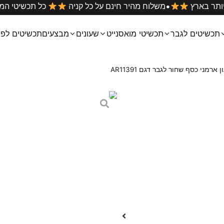
•
הטובים ביותר בארץ
משלוח מהיר חינם על כל קניה
כל תכ
תכשיטים לגבר
תכשיטי מואסנייט
שעונים
מבצעים
תכשיטים לפי
 ארמני כסף שחור לגבר דגם AR11391
שעון ארמני כסף שחו
₪
449
₪
549
שעון יד לגבר אמפוריו ארמני כס
צבע וחומר : כסף ושחור
גוף השעון עשוי מחומר STAINLESS STEEL פלדת אל חלד
רצועת השעון עשויה מחומר STAINLESS STEEL פלדת אל חלד
קוטר השעון :43 מ”מ
עובי: 12 מ״מ
זכוכית: קריסטל
סוג מנגנון : קוורץ
דגם AR11391