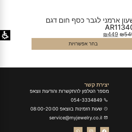
עון ארמני לגבר שחור ירוק דגם
שעון אר
R1917
AR1147
9
₪
750
₪
449
₪
54
בחר אפשרויות
יצירת קשר
מספר הטלפון להתקשרות והודעות ווצאפ
054-3334849
שעות הזמינות בווצאפ 08:00-20:00
service@myjewelry.co.il