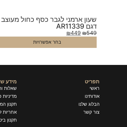
עוצב
שעון ארמני לגבר כסף ירוק מעוצב
דגם AR11338
₪
449
₪
549
בחר אפשרויות
תפריט
מידע שי
ראשי
שאלות ות
אודותינו
מדיניות פ
הבלוג שלנו
תקנון המ
צור קשר
אחריות ל
תקנון בי