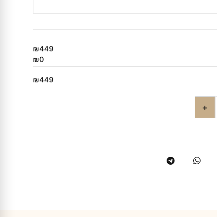
₪449
₪0
₪449
+