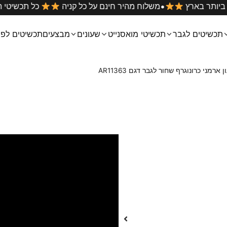
•
ם הטובים ביותר בארץ
משלוח מהיר חינם על כל קניה
כל 
תכשיטים לגבר
תכשיטי מואסנייט
שעונים
מבצעים
תכשיטים לפי
 ארמני כרונוגרף שחור לגבר דגם AR11363
שעון ארמני כרונ
AR11363
₪
449
₪
549
שעון יד לגבר אמפוריו ארמני רצ
קובץ
צבע וחומר : שחור
וידאו
גוף השעון עשוי מחומר STAINLESS STEEL פלדת אל חלד
רצועת השעון עשויה מחומר STAINLESS STEEL פלדת אל חלד
קוטר השעון :43 מ”מ
עובי: 12 מ״מ
זכוכית: קריסטל