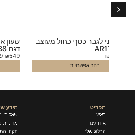
עוצב
שעון ארמני לגבר כסף ירוק מעוצב
דגם AR11338
₪
449
₪
549
בחר אפשרויות
תפריט
מידע שי
ראשי
שאלות ות
אודותינו
מדיניות פ
הבלוג שלנו
תקנון המ