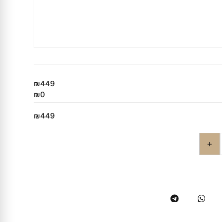
₪449
₪0
₪449
+