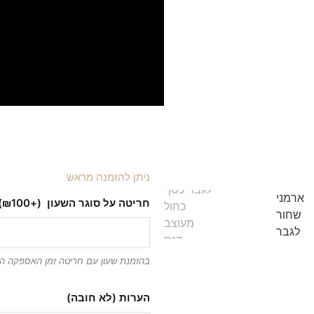
סוג מנגנון : קוורץ
דגם AR11363
אחריות: שנה על המנגנון
מגיע באריזה מקורית ואיכותית
למה הלקוחות שלנו בוח
משלוח חינם
איכות גבוהה
אחריות לשנה
ניתן להזמנה מראש
חריטה על סוגר השעון
(+₪100)
בהזמנת שעון עם חריטה זמן האספקה הוא 5 ימי עס
הערות (לא חובה)