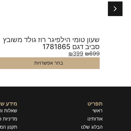
משובץ
שעון טומי הילפיגר אלגנטי לאישה
רוז גולד דגם 1782303
₪
399
₪
699
בחר אפשרויות
תפריט
מידע שי
ראשי
שאלות ות
אודותינו
מדיניות פ
הבלוג שלנו
תקנון המ