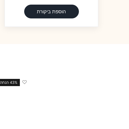
הוספת ביקורת
♡
43% הנחה
43% הנחה