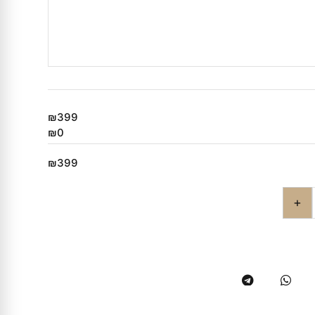
₪399
₪0
₪399
+