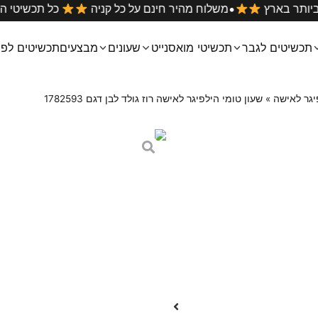
•
 הטובים ביותר בארץ
משלוח מהיר חינם על כל קניה
כל ת
תכשיטים לגבר
תכשיטי מואסנייט
שעונים
מבצעים
תכשיטים לפי
יגר לאישה
»
שעון טומי הילפיגר לאישה רוז גולד לבן דגם 1782593
שעון טומי הילפיג
1782593
₪
399
₪
699
שעון טומי הילפיגר לאישה עם רצו
גוף השעון : STAINLESS STEEL – פלדת אל חלד
רצועה: רצועת מתכת רוז גולד
צבע השעון :רוז גולד
צבע לוח : לבן
קוטר השעון: 38 מ”מ
עובי : 8 מ”מ