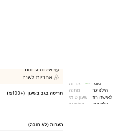
מנגנון: קוורץ
זכוכית: קריסטל
דגם 1782593
אחריות: שנה על המנגנון
מגיע באריזה מקורית ואיכותית
דגם זה יסופק בתוך 4 ימי עסקים – במקרים דחופים צרו איתנו קשר
למה הלקוחות שלנו בוח
משלוח חינם
איכות גבוהה
אחריות לשנה
חריטה בגב בשעון
(+₪100)
הערות (לא חובה)