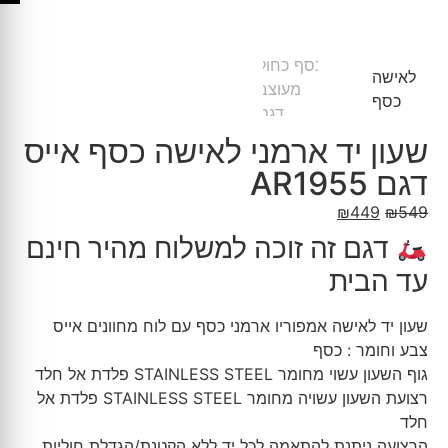
שעון יד ארמני לאישה כסף אייס
דגם AR1955
₪
449
₪
549
דגם זה זוכה למשלוח מהיר חינם
עד הבית
שעון יד לאישה אמפוריו ארמני כסף עם לוח מחוונים אייס
צבע וחומר : כסף
גוף השעון עשוי מחומר STAINLESS STEEL פלדת אל חלד
רצועת השעון עשויה מחומר STAINLESS STEEL פלדת אל
חלד
הרצועה ניתנת להתאמה לכל יד ללא הקטנת/הגדלת חוליות