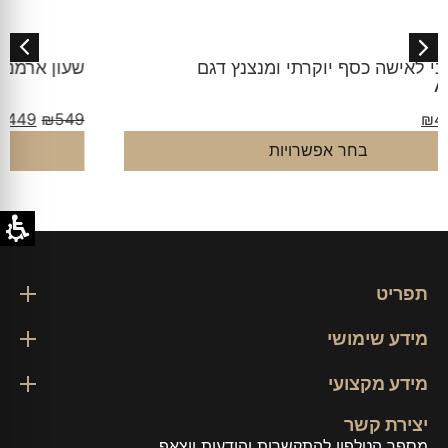
שעון ארמני לאישה כסף רוז גולד דגם AR1725
₪
449
₪
549
בחר אפשרויות
תפריט
מידע שימושי
מידע מקצועי
יצירת קשר
מספר הטלפון להתקשרות והודעות ווצאפ