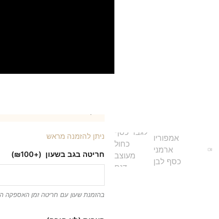
זכוכית קריסטל
סוג מנגנון : קוורץ
דגם AR1925
אחריות: שנה על המנגנון
מגיע באריזה מקורית ואיכותית
למה הלקוחות שלנו בוח
משלוח חינם
איכות גבוהה
אחריות לשנה
ניתן להזמנה מראש
חריטה בגב בשעון
(+₪100)
בהזמנת שעון עם חריטה זמן האספקה הוא 5 ימי עס