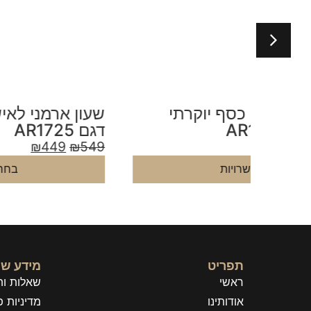
י
שעון ארמני לאישה כסף רוז גולד
דגם AR1725
₪
449
₪
549
בחר אפשרויות
תפריט
מידע שי
ראשי
שאלות ות
אודותינו
מדיניות פ