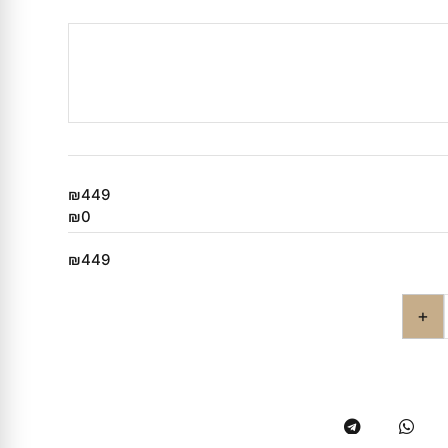
₪449
₪0
₪449
+