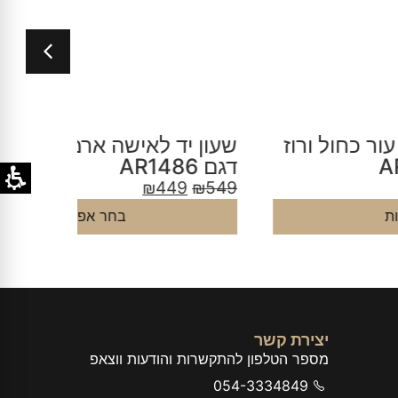
עון יד לאישה ארמני לבן רוז גולד
שעון אר
 AR1486
דגם AR11406
9
₪
549
₪
449
₪
54
בחר אפשרויות
יצירת קשר
מספר הטלפון להתקשרות והודעות ווצאפ
054-3334849