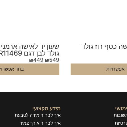
שעון יד לאישה ארמני עור כחול ורוז
ש
גולד לבן דגם AR11469
דגם
9
₪
449
₪
549
בחר אפשרויות
מושי
מידע מקצועי
שובות
איך לבחור מידה לטבעת
רטיות
איך לבחור אורך צמיד