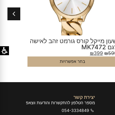
עון מייקל קורס גורמט זהב לאישה
שעון מ
 MK7472
דגם MK4642
9
₪
599
₪
399
₪
59
בחר אפשרויות
יצירת קשר
מספר הטלפון להתקשרות והודעות ווצאפ
054-3334849