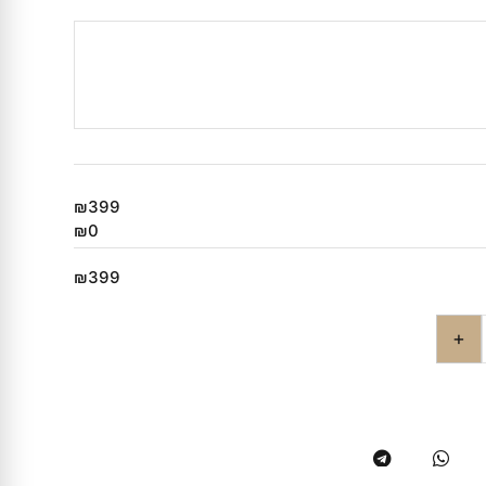
₪399
₪0
₪399
+