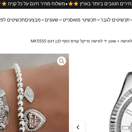
•
מוסונייט במחירים הטובים ביותר בארץ
משלוח מהיר חינם על
תכשיטים לגבר
תכשיטי מואסנייט
שעונים
מבצעים
תכשיטים לפי
 לאישה
»
שעון יד לאישה מייקל קורס כסף לבן דגם MK5555
שעון יד לאישה מ
MK5555
₪
399
₪
599
שעון יד לאישה מייקל קורס קלאס
מנגנון כרונוגרף מלא
צבע וחומר : כסף
גוף השעון עשוי מחומר STAINLESS STEEL פלדת אל חלד
רצועת השעון עשויה מחומר STAINLESS STEEL פלדת אל חלד
קוטר השעון :45 מ”מ
עובי : 12.5 מ”מ