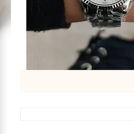
 בתוך 4 ימי עסקים – במקרים דחופים צרו איתנו קשר בווצאפ (סמל ירוק
רים בנו?