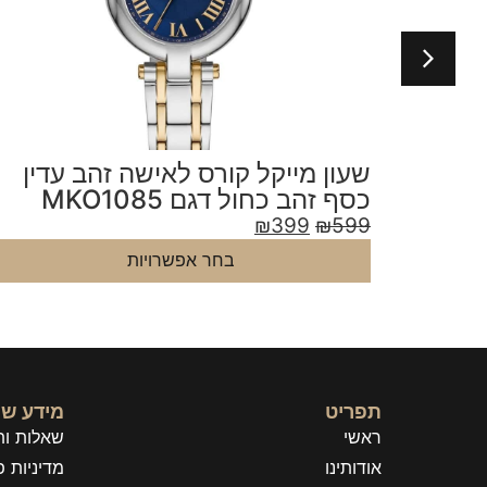
לד
שעון מייקל קורס לאישה זהב עדין
כסף זהב כחול דגם MKO1085
₪
399
₪
599
בחר אפשרויות
תפריט
מידע שי
ראשי
שאלות ות
אודותינו
מדיניות פ