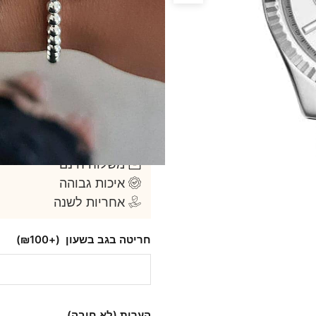
זכוכית ספיר
סוג מנגנון : קוורץ
דגם MK5555
אחריות: שנה על המנגנון
מגיע באריזה מקורית ואיכותית
דגם זה יסופק
בתחתית העמוד)
למה הלקוחות שלנו בוח
משלוח חינם
איכות גבוהה
אחריות לשנה
חריטה בגב בשעון
(+₪100)
הערות (לא חובה)