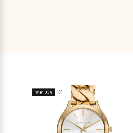
♡
33% הנחה