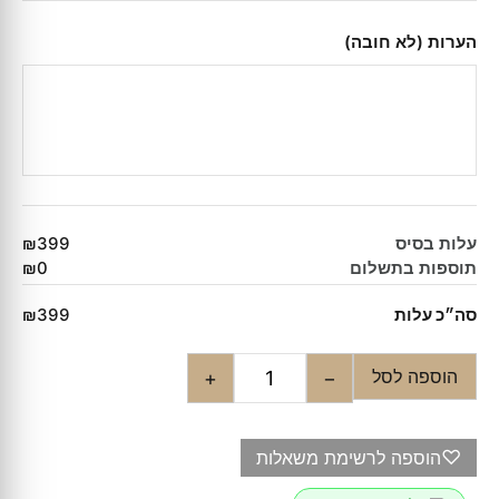
הערות (לא חובה)
עלות בסיס
₪399
תוספות בתשלום
₪0
סה״כ עלות
₪399
הוספה לסל
+
−
♡
הוספה לרשימת משאלות