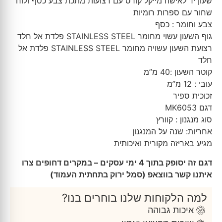
שעון יד לאישה מייקל קורס עם רצועות מתכת צבע כסף ולוח
שחור עם ספרות רומיות
צבע וחומר : כסף
גוף השעון עשוי מחומר STAINLESS STEEL פלדת אל חלד
רצועת השעון עשויה מחומר STAINLESS STEEL פלדת אל
חלד
קוטר השעון :40 מ”מ
עובי : 12 מ”מ
זכוכית ספיר
דגם MK6053
סוג מנגנון : קוורץ
אחריות: שנה על המנגנון
מגיע באריזה מקורית ואיכותית
דגם זה יסופק בתוך 4 ימי עסקים – במקרים דחופים צרו
איתנו קשר בווצאפ (סמל ירוק בתחתית העמוד)
למה הלקוחות שלנו בוחרים בנו?
איכות גבוהה