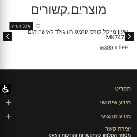
מוצרים קשורים
♡
33% הנחה
 לאישה דגם
שעון מייקל קורס לאישה זהב עדין כ
דגם MKO1085
₪
399
₪
599
תפריט
מידע שימושי
מידע מקצועי
יצירת קשר
מספר הטלפון להתקשרות והודעות ווצאפ