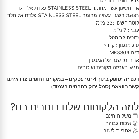
צבע וחומר: רוז גולד
גוף השעון עשוי מחומר STAINLESS STEEL פלדת אל חלד
רצועת השעון עשויה מחומר STAINLESS STEEL פלדת אל חלד
קוטר השעון :33 מ”מ
עובי : 7 מ”מ
זכוכית קריסטל
סוג מנגנון : קוורץ
דגם MK3366
אחריות: שנה על המנגנון
מגיע באריזה מקורית ואיכותית
דגם זה יסופק בתוך 4 ימי עסקים – במקרים דחופים צרו איתנו
קשר בווצאפ (סמל ירוק בתחתית העמוד)
למה הלקוחות שלנו בוחרים בנו?
משלוח חינם
איכות גבוהה
אחריות לשנה