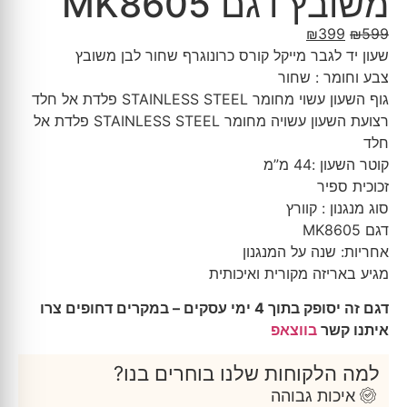
משובץ דגם MK8605
₪
399
₪
599
שעון יד לגבר מייקל קורס כרונוגרף שחור לבן משובץ
צבע וחומר : שחור
גוף השעון עשוי מחומר STAINLESS STEEL פלדת אל חלד
רצועת השעון עשויה מחומר STAINLESS STEEL פלדת אל
חלד
קוטר השעון :44 מ”מ
זכוכית ספיר
סוג מנגנון : קוורץ
דגם MK8605
אחריות: שנה על המנגנון
מגיע באריזה מקורית ואיכותית
דגם זה יסופק בתוך 4 ימי עסקים – במקרים דחופים צרו
איתנו קשר
בווצאפ
למה הלקוחות שלנו בוחרים בנו?
איכות גבוהה