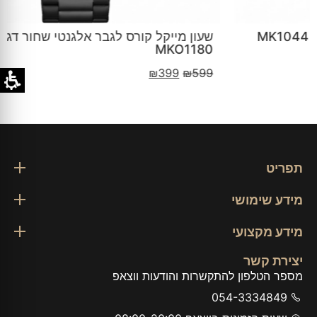
שעון מייקל קורס לגבר אלגנטי שחור דגם
MKO1180
₪
399
₪
599
תפריט
מידע שימושי
מידע מקצועי
יצירת קשר
מספר הטלפון להתקשרות והודעות ווצאפ
054-3334849