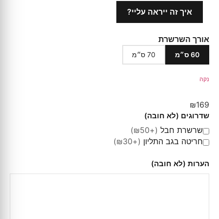
איך זה ייראה עליי?
אורך השרשרת
60 ס״מ
70 ס״מ
נקה
₪
169
שדרוגים (לא חובה)
שרשרת חבל
(+₪50)
חריטה בגב התליון
(+₪30)
הערות (לא חובה)