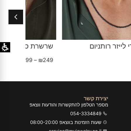
רשרת ספיגה זהב על כסף לגבר
שרשרת 
–
₪
199
₪
299
–
₪
24
יצירת קשר
מספר הטלפון להתקשרות והודעות ווצאפ
054-3334849
שעות הזמינות בווצאפ 08:00-20:00
service@myjewelry.co.il