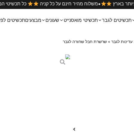
•
ים הטובים ביותר בארץ
משלוח מהיר חינם על כל קניה
כל
תכשיטים לגבר
תכשיטי מואסנייט
שעונים
מבצעים
תכשיטים לפי
דינות לגבר
»
שרשרת חבל שחורה לגבר
שרשרת חבל ש
₪
119
שרשרת חבל שחורה ועדינה לגב
השרשרת עשויה מפלדת אל חלד (ס
מבלי להסירו.
ניתן להתקלח עם השרשרת.
מידות: אורך השרשרת 70 ס״מ עובי השרשרת 2 מ״מ
השרשרת מגיעה באריזת מתנה