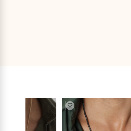
♡
19% הנחה