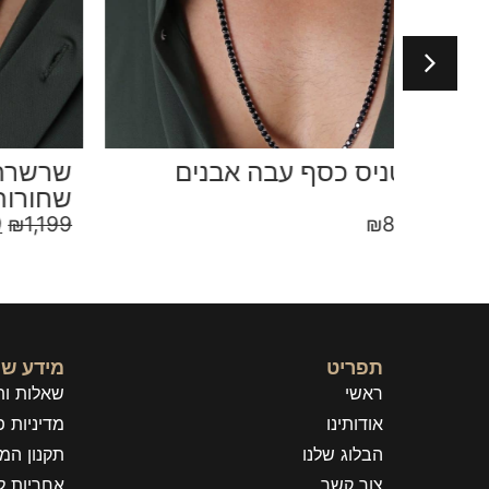
ם
שרשרת טניס עבה רוז גולד אבנים
שחורות
₪
799
₪
1,199
תפריט
מידע שי
ראשי
שאלות ות
אודותינו
מדיניות פ
הבלוג שלנו
תקנון המ
צור קשר
אחריות ל