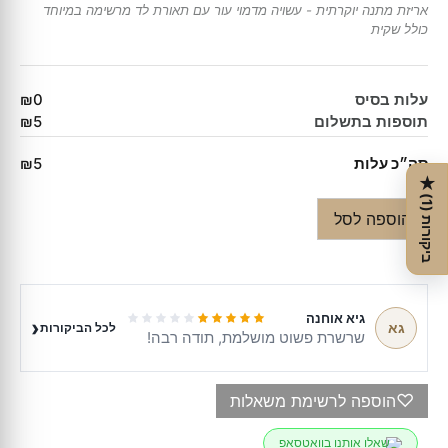
אריזת מתנה יוקרתית - עשויה מדמוי עור עם תאורת לד מרשימה במיוחד
כולל שקית
עלות בסיס
₪0
תוספות בתשלום
₪5
סה״כ עלות
₪5
★
ב
י
ק
ו
ר
ו
ת
1
(
)
הוספה לסל
גיא אוחנה
‹
גא
לכל הביקורות
שרשרת פשוט מושלמת, תודה רבה!
♡
הוספה לרשימת משאלות
שאלו אותנו בוואטסאפ