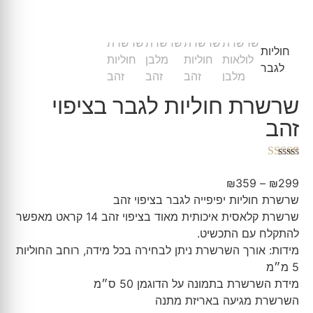
שרשרת חוליות לגבר בציפוי
זהב
1
מדורג
5.00
מתוך 5 מבוסס
₪
359
–
₪
299
על
דירוגים של
שרשרת חוליות יפיפייה לגבר בציפוי זהב
לקוחות
שרשרת קלאסית איכותית מאוד בציפוי זהב 14 קראט מאפשר
להתקלח עם התכשיט.
מידות: אורך השרשרת ניתן לבחירה בכל מידה, רוחב החוליות
5 מ״מ
מידת השרשרת בתמונה על הדוגמן 50 ס״מ
השרשרת מגיעה באריזת מתנה