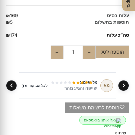
עלות בסיס
₪169
תוספות בתשלום
₪5
סה״כ עלות
₪174
הוספה לסל
+
−
מלי אלמוג
‹
מא
לכל הביקורות
יפייפה והגיע מהר
♡
הוספה לרשימת משאלות
שאלו אותנו בוואטסאפ
שיתוף