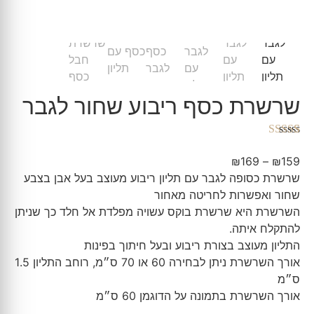
שרשרת כסף ריבוע שחור לגבר
2
מדורגים
5.00
מתוך 5 מבוסס
₪
169
–
₪
159
על
דירוגים של
שרשרת כסופה לגבר עם תליון ריבוע מעוצב בעל אבן בצבע
לקוחות
שחור ואפשרות לחריטה מאחור
השרשרת היא שרשרת בוקס עשויה מפלדת אל חלד כך שניתן
להתקלח איתה.
התליון מעוצב בצורת ריבוע ובעל חיתוך בפינות
אורך השרשרת ניתן לבחירה 60 או 70 ס״מ, רוחב התליון 1.5
ס״מ
אורך השרשרת בתמונה על הדוגמן 60 ס״מ