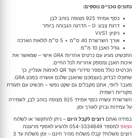
נתונים טכניים נוספים:
כסף אמיתי 925 מצופה בזהב לבן
דרגת צבע: D – הדרגה הגבוהה ביותר
ניקיון: VVS1
אורך השרשרת 40 ס״מ + 5 ס״מ לולאות הארכה
גודל האבן 10 מ״מ
התכשיט מגיע עם כרטיס אחריות GRA אישי – שמאשר את
איכות האבן ומספק אחריות לכל החיים.
הכרטיס כולל מספר סידורי וקוד QR לאימות אונליין, כך
שתוכלו לבדוק בעצמכם שהאבן שלכם אושרה במכון GRA.
מעבר ליופי, אתם מקבלים גם שקט נפשי – תכשיט עם תעודת
מקוריות רשמית.
השרשרת עשויה כסף אמיתי 925 מצופה בזהב לבן, לשמירה
על עמידות וברק לאורך זמן.
במידה ואתם
רוצים לקבל היום
– ניתן להתקשר או לשלוח
ווצאפ
למספר 054-3334849 ולהגיע לאסוף מרעננה
רוצים משלוח? קבלו משלוח מהיר חינם – זמן משלוח עד 3