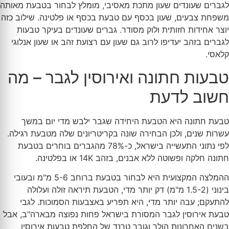
לגברים שעונדים שעון מתכת מאסיבי, מומלץ לבחור בטבעת מאותה
משפחת צבעים, שעון בכסף עם טבעת בכסף או פלטינה. שילוב כזה
יוצר אחידות חזותית ולוק מסודר. גברים שעונדים בעיקר טבעות
לגברים בזהב יעדיפו לרוב גם שעון עם רצועת זהב או שעון אנלוגי
קלאסי.
טבעות חתונה ואירוסין לגבר – מה
חשוב לדעת
טבעת חתונה היא הטבעת היחידה שגבר ילבש מדי יום במשך
עשרות שנים, ולכן הבחירה שונה בקריטריונים שלה מטבעת רגילה.
לפי נתוני התעשייה בישראל, כ-78% מהגברים בוחרים בטבעת
חתונה חלקה ופשוטה ללא אבנים, בזהב 14K או בפלטינה.
ההמלצה המקצועית היא לבחור בטבעת ברוחב 5-6 מ"מ ובעובי
בינוני (1.5-2 מ"מ) דק יותר מדי, הטבעת תיראה זולה ועלולה
להתעקם; עבה יותר מדי, היא תפריע באצבעות הסמוכות. לגבי
טבעת אירוסין לגבר המסורת בישראל פחות נפוצה מבארה"ב, אבל
בשנים האחרונות הולך וגובר טרנד של החלפת טבעות אירוסין