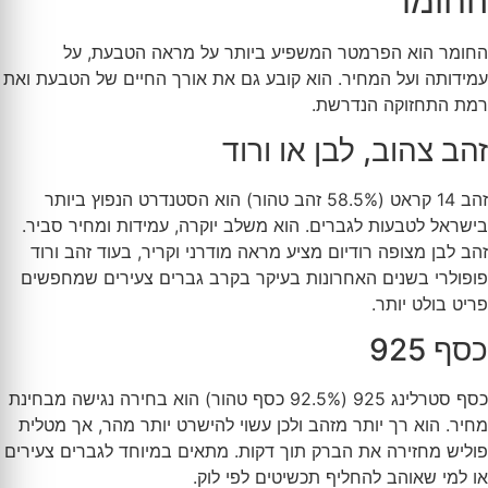
החומר
החומר הוא הפרמטר המשפיע ביותר על מראה הטבעת, על
עמידותה ועל המחיר. הוא קובע גם את אורך החיים של הטבעת ואת
רמת התחזוקה הנדרשת.
זהב צהוב, לבן או ורוד
זהב 14 קראט (58.5% זהב טהור) הוא הסטנדרט הנפוץ ביותר
בישראל לטבעות לגברים. הוא משלב יוקרה, עמידות ומחיר סביר.
זהב לבן מצופה רודיום מציע מראה מודרני וקריר, בעוד זהב ורוד
פופולרי בשנים האחרונות בעיקר בקרב גברים צעירים שמחפשים
פריט בולט יותר.
כסף 925
כסף סטרלינג 925 (92.5% כסף טהור) הוא בחירה נגישה מבחינת
מחיר. הוא רך יותר מזהב ולכן עשוי להישרט יותר מהר, אך מטלית
פוליש מחזירה את הברק תוך דקות. מתאים במיוחד לגברים צעירים
או למי שאוהב להחליף תכשיטים לפי לוק.