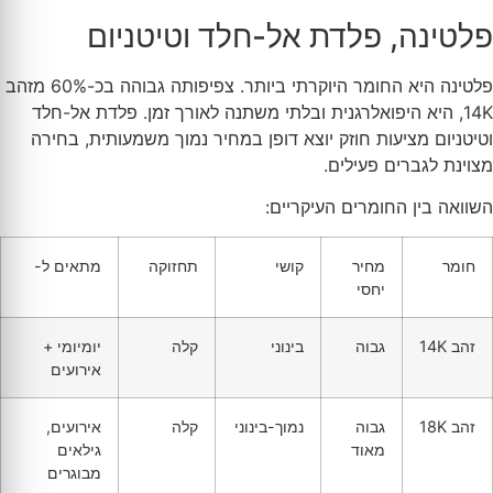
פלטינה, פלדת אל-חלד וטיטניום
פלטינה היא החומר היוקרתי ביותר. צפיפותה גבוהה בכ-60% מזהב
14K, היא היפואלרגנית ובלתי משתנה לאורך זמן. פלדת אל-חלד
וטיטניום מציעות חוזק יוצא דופן במחיר נמוך משמעותית, בחירה
מצוינת לגברים פעילים.
השוואה בין החומרים העיקריים:
חומר
מחיר
קושי
תחזוקה
מתאים ל-
יחסי
זהב 14K
גבוה
בינוני
קלה
יומיומי +
אירועים
זהב 18K
גבוה
נמוך-בינוני
קלה
אירועים,
מאוד
גילאים
מבוגרים