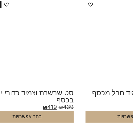
♡
♡
ד חבל מכסף
סט שרשרת וצמיד כדורי י
בכסף
₪
419
₪
439
שרויות
בחר אפשרויות