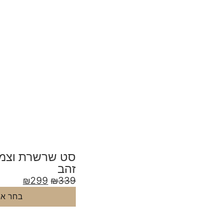
סט שרשרת וצמי
זהב
₪
299
₪
339
בחר אפ