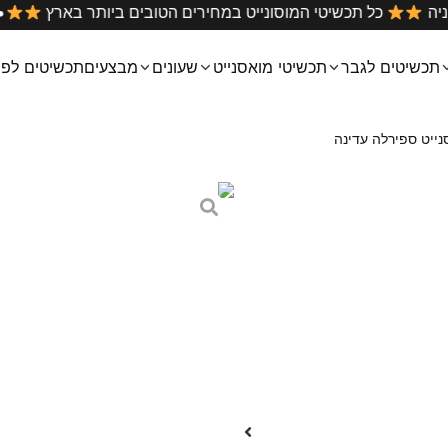
 על כל קניה
כל תכשיטי המוסונייט במחירים הטובים ביותר בא
תכשיטים לגבר
תכשיטי מואסנייט
שעונים
מבצעים
תכשיטים לפי
ייט ספירלה עדינה
טבעת מואסנייט 
₪
299
₪
499
טבעת ספירלה עדינה משובצת כול
הטבעת עשויה
כסף אמיתי 925 מצופה ברודיום
אפשר להתקלח איתה ואיננה משח
הטבעת גמישה ומתאימה למגוון 
יתרונות:
תעודה גמולוגית GRA עם מספר יחודי לכל תכשיט
אחריות יהלום על האבנים לכל
מתאימה לכל מידה של יד