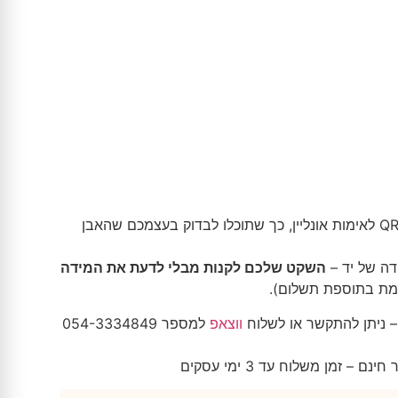
 בארץ
רת לד
ף מיידי
צנוץ יוצא דופן –
אחריות לכל החיים!
כל תכשיט מגיע עם כרטיס אחריות GRA אישי – שמאשר את איכות האבן ומספק אחריות
הכרטיס כולל מספר סידורי וקוד QR לאימות אונליין, כך שתוכלו לבדוק בעצמכם שהאבן
דה של יד –
השקט שלכם לקנות מבלי לדעת את המידה
מת בתוספת תשלום).
 ניתן להתקשר או לשלוח
ווצאפ
למספר 054-3334849
 זמן משלוח עד 3 ימי עסקים