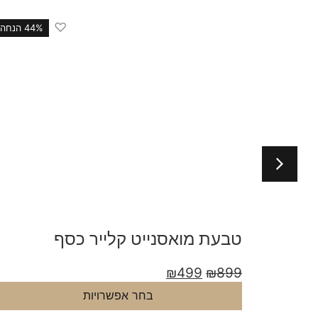
♡
44 הנחה
44% הנחה
טבעת מואסנייט קלייר כסף
₪
499
₪
899
בחר אפשרויות