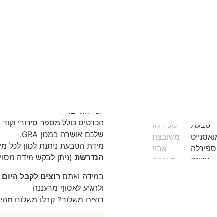
התחייבות למחיר הטוב ביותר
אריזת מתנה מהודרת עם תאו
משלוח מהיר חינם – אספקה תוך 3 ימי עסקים / איסו
אבני מואסנייט איכותיות – נ
חומר: כסף 925 עם ציפוי רודיום לשמירה לאורך שנים רבות
דרגת צבע: D – (הדרגה הגבוהה ביותר)
ניקיון: VVS1
לכל החיים.
שלכם אושרה במכון GRA.
מידת הטבעת ניתנת לכוון לכל מי
הנדרשת
(ניתן לבקש מידה מסוי
במידה ואתם
רוצים לקבל היום
–
ולהגיע לאסוף מרעננה
רוצים משלוח? קבלו משלוח מהיר חינם –