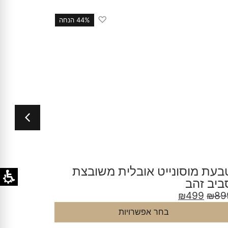
♡
44% הנחה
בעת מוסונייט אובלית משובצת
טבעת מ
ביב זהב
כסף
9
₪
899
₪
499
₪
89
בחר אפשרויות