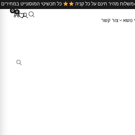
•
רץ
משלוח מהיר חינם על כל קניה
כל תכשיטי המוסונייט
0
0
 נושא
צור קשר
ספירלה עדינה
ה אבני מעבדה מוסונייט
, לשמירה על עמידות וברק לאורך זמן.
ירה.
גדלים של אצבעות
 החיים