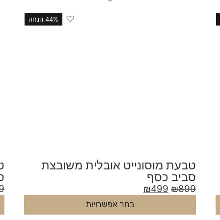
♡
44% הנחה
טבעת מוסונייט אובלית משובצת
ט
סביב כסף
ס
9
₪
499
₪
899
בחר אפשרויות