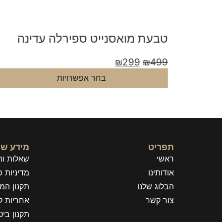
סית
טבעת מואסנייט ספירלה עדינה
₪
299
₪
499
בחר אפשרויות
תפריט
מידע שי
ראשי
שאלות ות
אודותינו
מדיניות פ
הבלוג שלנו
תקנון המ
צור קשר
אחריות ל
תקנון בי