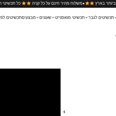
•
ים הטובים ביותר בארץ
משלוח מהיר חינם על כל קניה
כל
תכשיטים לגבר
תכשיטי מואסנייט
שעונים
מבצעים
תכשיטים לפי
טבעת פינקי
₪
179
טבעת חותם קטנה (פינקי) עם חר
טבעת קלאסית שמתאימה במיוחד
קובץ
מגיעה במידות קטנות במיוחד עד 
וידאו
ניתן להזמין בכסף אמיתי 925 או ציפוי זהב 14 קראט