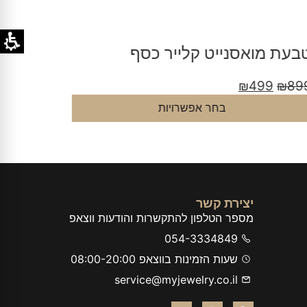
בעת מואסנייט קלייר כסף
טבעת מ
סביב כ
9
₪
899
₪
499
₪
89
בחר אפשרויות
יצירת קשר
מספר הטלפון להתקשרות והודעות ווצאפ
054-3334849
שעות הזמינות בווצאפ 08:00-20:00
service@myjewelry.co.il