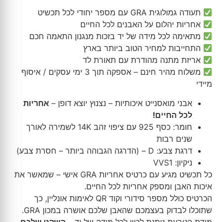
תעודה גמולוגית GRA עם מספר יחודי לכל תכשיט
אחריות יהלום על האבנים לכל החיים
מתאימה לכל מידה של יד בזכות מנגנון התאמה חכם
התחייבות למחיר הטוב ביותר בארץ
אריזת מתנה מהודרת עם תאורת לד
משלוח מהיר חינם – אספקה תוך 3 ימי עסקים / איסוף
מיידי
אבני מואסנייט איכותיות – נצנוץ יוצא דופן –
אחריות
לכל החיים!
חומר: כסף 925 עם ציפוי זהב 14K לשמירה לאורך
שנים רבות
דרגת צבע: D – (הדרגה הגבוהה ביותר – חסרת צבע)
ניקיון: VVS1
כל תכשיט מגיע עם כרטיס אחריות GRA אישי – שמאשר את
איכות האבן ומספק אחריות לכל החיים.
הכרטיס כולל מספר סידורי וקוד QR לאימות אונליין, כך
שתוכלו לבדוק בעצמכם שהאבן שלכם אושרה במכון GRA.
מידת הטבעת ניתנת לכוון לכל מידה של יד –
השקט שלכם