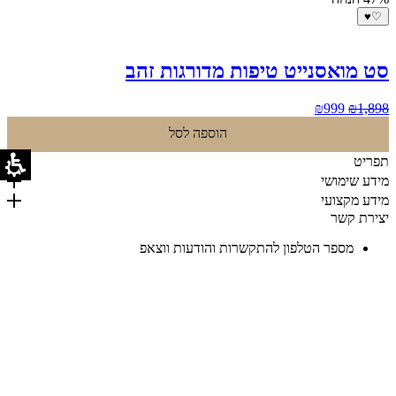
♥
♡
סט מואסנייט טיפות מדורגות זהב
המחיר
המחיר
₪
999
₪
1,898
המקורי
הנוכחי
הוספה לסל
היה:
הוא:
₪999.
₪1,898.
תפריט
מידע שימושי
מידע מקצועי
יצירת קשר
מספר הטלפון להתקשרות והודעות ווצאפ