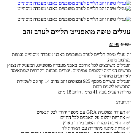
Video
עגילים טיפה מואסנייט תלויים לערב זהב
המחיר
המחיר
₪
599
₪
999
המקורי
הנוכחי
זוג עגילי טיפה תלויים לערב משובצים באבני מעבדה מוסונייט נוצצות
היה:
הוא:
בעיצוב טיפה.
₪599.
₪999.
העגילים משובצים לכל אורכם באבני מעבדה מוסונייט, המעניקות נצנוץ
מרשים המדמה יהלומים אמיתיים. יוצרים נוכחות יוקרתית שמתאימה
לאירועים מיוחדים.
העגילים עשויים מכסף 925 ומצופים זהב צהוב 14 קראט לשמירת
התכשיט לשנים רבות
מידות העגיל: גובה 41 מ״מ , רוחב 18 מ״מ
יתרונות:
✅ תעודה גמולוגית GRA עם מספר יחודי לכל תכשיט
✅ אחריות יהלום על האבנים לכל החיים
✅ התחייבות למחיר הטוב ביותר בארץ
✅ אריזת מתנה מהודרת עם תאורת לד