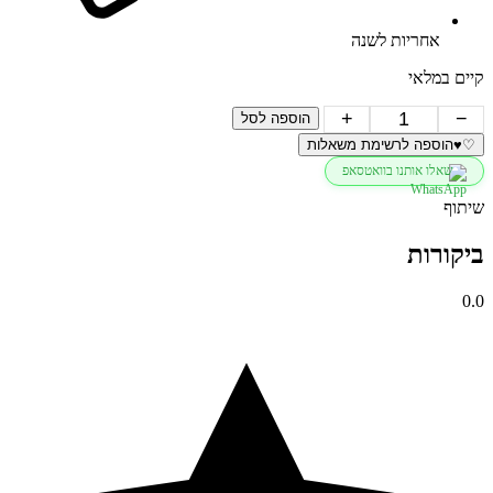
אחריות לשנה
קיים במלאי
כמות
+
−
הוספה לסל
של
♡
♥
הוספה לרשימת משאלות
עגילים
שאלו אותנו בוואטסאפ
טיפה
מואסנייט
שיתוף
תלויים
לערב
ביקורות
זהב
0.0