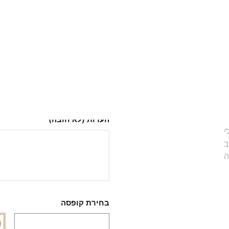
למה הלקוחות שלנו בוח
משלוח חינם
איכות גבוהה
אחריות לשנה
קיים במלאי
הערות (לא חובה)
בחירת קופסה