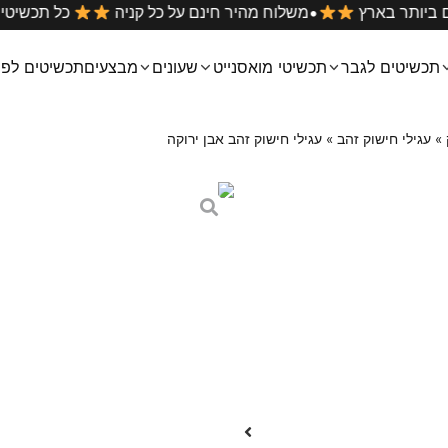
•
ים הטובים ביותר בארץ
משלוח מהיר חינם על כל קניה
כל
תכשיטים לגבר
תכשיטי מואסנייט
שעונים
מבצעים
תכשיטים לפי
»
עגילי חישוק זהב
»
עגילי חישוק זהב אבן ירוקה
עגילי חישוק זהב 
₪
169
עגילי חישוק עם אבן ירוקה משוב
בסיס העגילים כסף ומצופים בזהב
מידות: קוטר 10 מ״מ, עובי 2 מ״מ