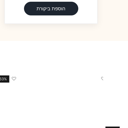
הוספת ביקורת
♡
♡
63% הנחה