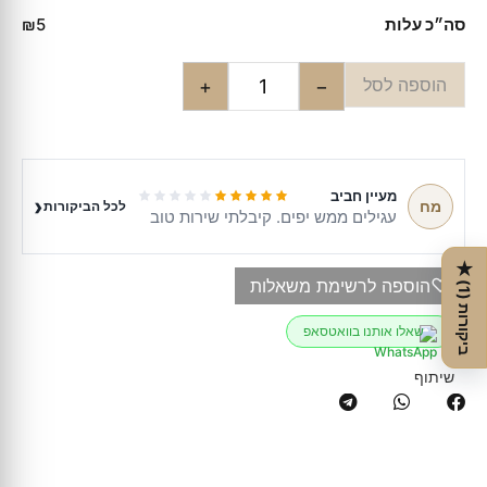
סה״כ עלות
₪5
הוספה לסל
+
−
מעיין חביב
‹
מח
לכל הביקורות
עגילים ממש יפים. קיבלתי שירות טוב
★
♡
הוספה לרשימת משאלות
ב
י
ק
ו
ר
ו
ת
1
(
)
שאלו אותנו בוואטסאפ
שיתוף