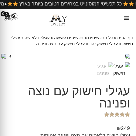
 קניה
כל תכשיטי המוסונייט במחירים הטובים ביותר בארץ
0
0
דף הבית
»
כל התכשיטים
»
תכשיטים לאישה
»
עגילים לאישה
»
עגילי
חישוק
»
עגילי חישוק זהב
»
עגילי חישוק עם נוצה ופנינה
עגילי חישוק עם נוצה
ופנינה
1
מדורג
5.00
מתוך 5
₪
249
מבוסס על
עגילי חישוק קלאסים עם נוצה ופנינה אמיתית