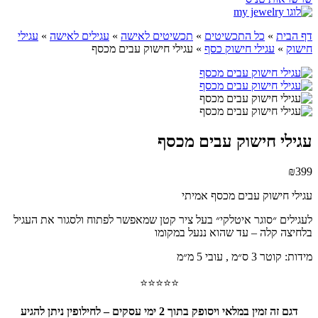
דף הבית
»
כל התכשיטים
»
תכשיטים לאישה
»
עגילים לאישה
»
עגילי
חישוק
»
עגילי חישוק כסף
»
עגילי חישוק עבים מכסף
עגילי חישוק עבים מכסף
₪
399
עגילי חישוק עבים מכסף אמיתי
לעגילים ״סוגר איטלקי״ בעל ציר קטן שמאפשר לפתוח ולסגור את העגיל
בלחיצה קלה – עד שהוא ננעל במקומו
מידות: קוטר 3 ס״מ , עובי 5 מ״מ
⭐⭐⭐⭐⭐
דגם זה זמין במלאי ויסופק בתוך 2 ימי עסקים – לחילופין ניתן להגיע