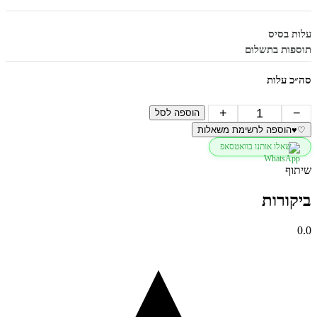
עלות בסיס
תוספות בתשלום
סה״כ עלות
כמות
+
−
הוספה לסל
של
♡
♥
הוספה לרשימת משאלות
עגילי
שאלו אותנו בוואטסאפ
חישוק
עבים
שיתוף
מכסף
ביקורות
0.0