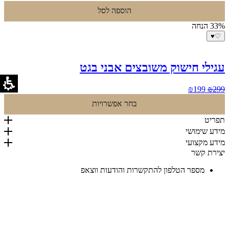
המקורי
הנוכחי
הוספה לסל
היה:
הוא:
₪349.
₪599.
33% הנחה
♥
♡
עגילי חישוק משובצים אבני בגט
המחיר
המחיר
₪
199
₪
299
המקורי
הנוכחי
בחר אפשרויות
היה:
הוא:
₪199.
₪299.
תפריט
מידע שימושי
מידע מקצועי
יצירת קשר
מספר הטלפון להתקשרות והודעות ווצאפ