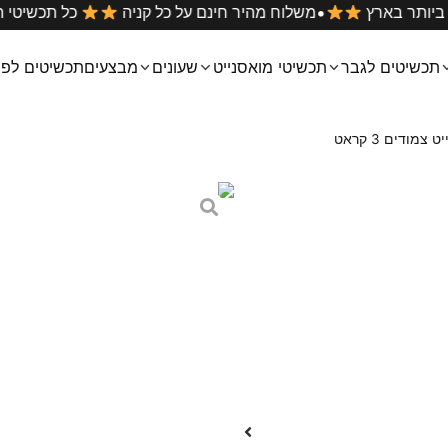
•
ם הטובים ביותר בארץ
משלוח מהיר חינם על כל קניה
כל
תכשיטים לגבר
תכשיטי מואסנייט
שעונים
מבצעים
תכשיטים לפי
 צמודים 3 קראט
עגילי מוסונייט צמודים
₪
499
₪
799
זוג עגילים צמודים מוגבהים עם אבני
בסיס העגילים מתפרש לכל רוחב 
גודל כל אבן 3 קראט ושניהם יחד 6 קראט
העגילים עשויים מכסף 925 ומצופים רודיום לשמירת התכשיט לשנים רבות
מידות: קוטר אבן 9 מ״מ
יתרונות:
תעודה גמולוגית GRA עם מספר יחודי לכל תכשיט
אחריות יהלום על האבנים לכל