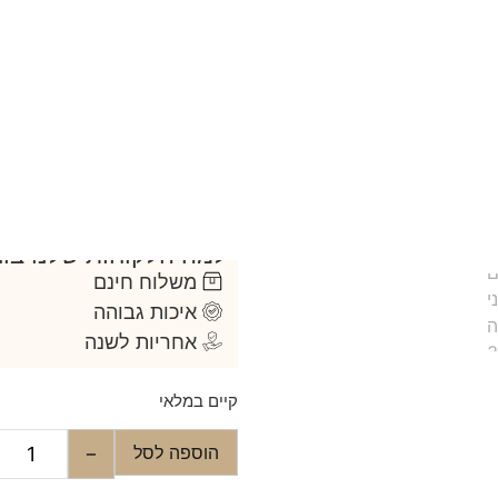
נוחות מקסימלית על האוזן
התחייבות למחיר הטוב ביותר
אריזת מתנה מהודרת עם תאו
משלוח מהיר חינם – אספקה תוך 3 ימי עסקים / איסו
במידה ואתם
רוצים לקבל היום
–
ולהגיע לאסוף מרעננה
רוצים משלוח? קבלו משלוח מהיר חינם –
למה הלקוחות שלנו בוח
משלוח חינם
איכות גבוהה
אחריות לשנה
קיים במלאי
הוספה לסל
−