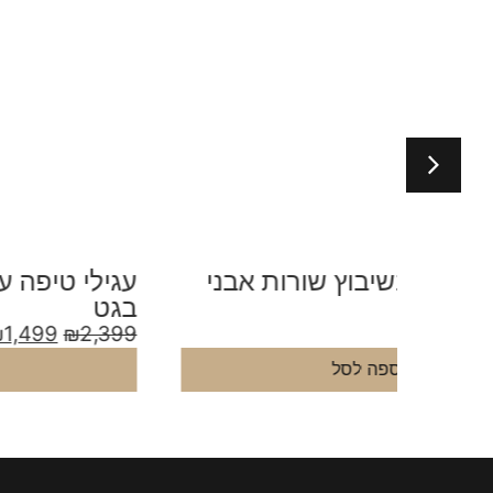
אבני
עגילי טיפה ענקיים אבני מואסנייט
בגט
₪
1,499
₪
2,399
הוספה לסל