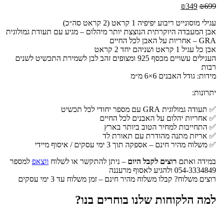
המחיר
המחיר
₪
349
₪
699
המקורי
הנוכחי
עגילי מוסונייט ריבוע יפיפיה 1 קראט (2 קראט סה״כ)
היה:
הוא:
אבן המעבדה היוקרתית הנוצצת יותר מיהלום – מגיע עם תעודת גמולוגית
₪349.
₪699.
GRA – אחריות על האבן לכל החיים
אבן כל עגיל 1 קראט ושניהם יחד 2 קראט
העגילים עשויים מכסף 925 ומצופים זהב לבן לשמירת התכשיט לשנים
רבות
מידות: גודל האבנים 6×6 מ״מ
יתרונות:
✅ תעודה גמולוגית GRA עם מספר יחודי לכל תכשיט
✅ אחריות יהלום על האבנים לכל החיים
✅ התחייבות למחיר הטוב ביותר בארץ
✅ אריזת מתנה מהודרת עם תאורת לד
✅ משלוח מהיר חינם – אספקה תוך 3 ימי עסקים / איסוף מיידי
במידה ואתם
רוצים לקבל היום
– ניתן להתקשר או לשלוח
ווצאפ
למספר
054-3334849 ולהגיע לאסוף מרעננה
רוצים משלוח? קבלו משלוח מהיר חינם – זמן משלוח עד 3 ימי עסקים
למה הלקוחות שלנו בוחרים בנו?