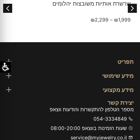
ת אותיות משובצות יהלומים
צמיד מז
₪
349
₪
2,299
–
₪
תפריט
מידע שימושי
מידע מקצועי
יצירת קשר
מספר הטלפון להתקשרות והודעות ווצאפ
054-3334849
שעות הזמינות בווצאפ 08:00-20:00
service@myjewelry.co.il