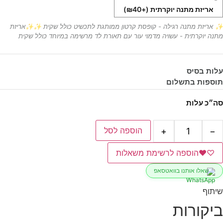
אריזת מתנה יוקרתית
(+₪40)
✨ אריזת מתנה רגילה - קופסת קרטון ממותגת לתכשיט כולל שקית ✨✨אריזת
מתנה יוקרתית - עשויה מדמוי עור עם תאורת לד מרשימה במיוחד כולל שקית
עלות בסיס
תוספות בתשלום
סה״כ עלות
מות
הוספה לסל
+
−
ל
מיד
ינפיניטי
♡
♥
הוספה לרשימת משאלות
חריטה
שאלו אותנו בוואטסאפ
שיתוף
ביקורות