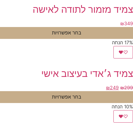
צמיד מזמור לתודה לאישה
₪
349
בחר אפשרויות
17% הנחה
♥
♡
צמיד ג׳אדי בעיצוב אישי
המחיר
המחיר
₪
249
₪
299
המקורי
הנוכחי
בחר אפשרויות
היה:
הוא:
10% הנחה
₪249.
₪299.
♥
♡