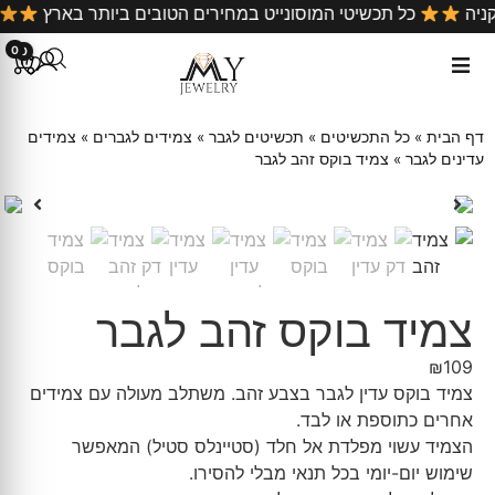
 קניה
כל תכשיטי המוסונייט במחירים הטובים ביותר בארץ
0
0
דף הבית
»
כל התכשיטים
»
תכשיטים לגבר
»
צמידים לגברים
»
צמידים
עדינים לגבר
»
צמיד בוקס זהב לגבר
צמיד בוקס זהב לגבר
₪
109
צמיד בוקס עדין לגבר בצבע זהב. משתלב מעולה עם צמידים
אחרים כתוספת או לבד.
הצמיד עשוי מפלדת אל חלד (סטיינלס סטיל) המאפשר
שימוש יום-יומי בכל תנאי מבלי להסירו.