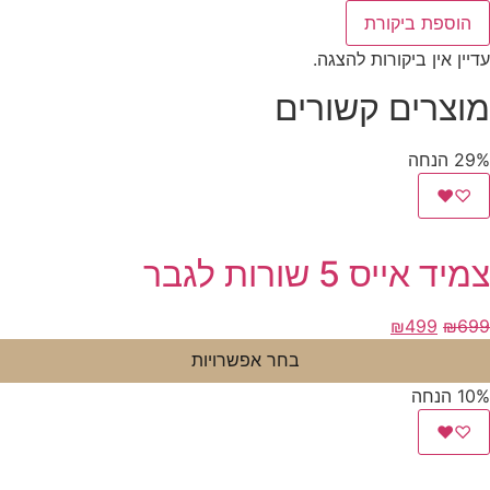
הוספת ביקורת
עדיין אין ביקורות להצגה.
מוצרים קשורים
29% הנחה
♥
♡
צמיד אייס 5 שורות לגבר
המחיר
המחיר
₪
499
₪
699
המקורי
הנוכחי
בחר אפשרויות
היה:
הוא:
10% הנחה
₪499.
₪699.
♥
♡