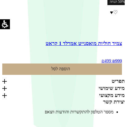
50% הנחה
♥
♡
צמיד חוליות מואסנייט אמרלד 1 קראט
המחיר
המחיר
₪
499
₪
999
המקורי
הנוכחי
הוספה לסל
היה:
הוא:
₪499.
₪999.
תפריט
מידע שימושי
מידע מקצועי
יצירת קשר
מספר הטלפון להתקשרות והודעות ווצאפ