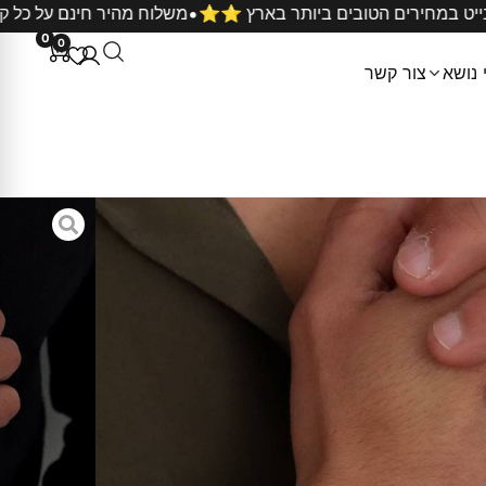
•
ל תכשיטי המוסונייט במחירים הטובים ביותר בארץ ⭐️⭐️
משלוח מהי
0
0
 נושא
צור קשר
ן לחריטה
דין לחריטה אישית
ינלס סטיל) המאפשר שימוש יום-יומי בכל תנאי מבלי
 בים או בריכה
הב, רוז גולד, שחור
– מתאים ליד עדינה/רזה