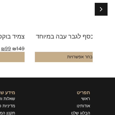
מיוחד
צמיד בוקס קלאסי לגבר
₪
99
₪
149
בחר אפשרויות
תפריט
מידע שי
ראשי
שאלות ות
אודותינו
מדיניות פ
הבלוג שלנו
תקנון המ