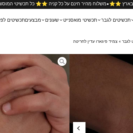
•
ם הטובים ביותר בארץ ⭐️⭐️
משלוח מהיר חינם על כל קניה ⭐️⭐️ כ
תכשיטים לגבר
תכשיטי מואסנייט
שעונים
מבצעים
תכשיטים לפי
 לגבר
»
צמיד פיגארו עדין לחריטה
צמיד פיגארו עדי
₪
169
צמיד פיגארו עדין לגבר עם פס ע
הצמיד עשוי מפלדת אל חלד (סטי
להסירו.
ניתן להתקלח עם הצמיד, להתרחץ
ניתן להזמין במגוון צבעים: כסף, ז
מידות: אורך הצמיד 18 ס״מ, עובי 4 מ״מ
מומלץ לבדוק את מידת יד הגבר 
הצמיד מגיע באריזת מתנה