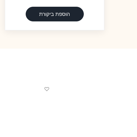
הוספת ביקורת
♡
♡
34% הנחה