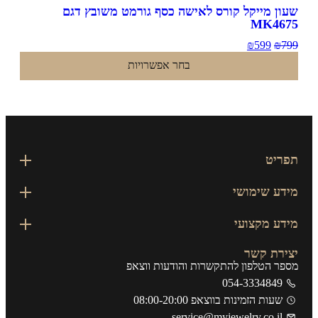
ון מייקל קורס לאישה כסף גורמט משובץ דגם
MK467
₪
599
₪
7
בחר אפשרויות
פריט
דע שימושי
דע מקצועי
ירת קשר
פר הטלפון להתקשרות והודעות ווצאפ
054-3334849
שעות הזמינות בווצאפ 08:00-20:00
service@myjewelry.co.il