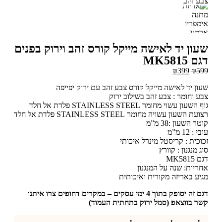
עון יד לאישה מייקל קורס זהב וירוק בפנים
 MK5815
₪
399
₪
5
ון יד לאישה מייקל קורס צבע זהב עם ירוק יפייפה
ע וחומר : צבע זהב בשילוב ירוק
השעון עשוי מחומר STAINLESS STEEL פלדת אל חלד
עת השעון עשויה מחומר STAINLESS STEEL פלדת אל חלד
ר השעון :38 מ”מ
 : 12 מ”מ
וכית : קריסטל מינרל איכותי
ג מנגנון : קוורץ
MK5815
ריות: שנה על המנגנון
יע באריזה מקורית ואיכותית
דגם זה יסופק בתוך 4 ימי עסקים – במקרים דחופים צרו איתנו
ר בווצאפ (סמל ירוק בתחתית העמוד)