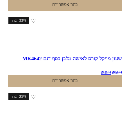
בחר אפשרויות
♡
33% הנחה
ון מייקל קורס לאישה מלבן כסף דגם MK4642
₪
399
₪
5
בחר אפשרויות
♡
25% הנחה