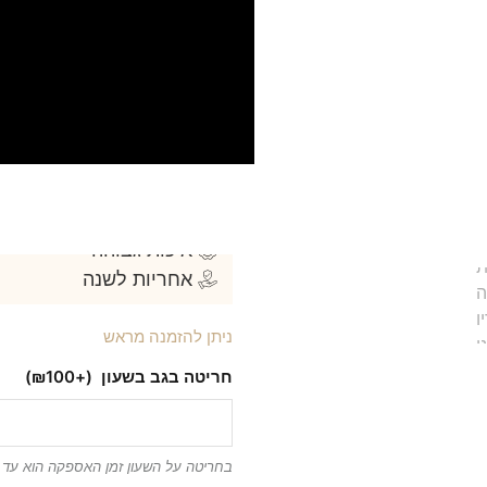
עובי : 7.5 מ”מ
זכוכית ספיר
סוג מנגנון : קוורץ
דגם MK3368
אחריות: שנה על המנגנון
מגיע באריזה מקורית ואיכותית
למה הלקוחות שלנו בוח
משלוח חינם
איכות גבוהה
אחריות לשנה
ניתן להזמנה מראש
חריטה בגב בשעון
(+₪100)
בחריטה על השעון זמן האספקה הוא עד 5 ימי עסקים