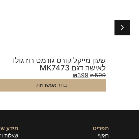
לד
שעון מייקל קורס לאישה זהב עדין
כסף זהב כחול דגם MKO1085
₪
399
₪
599
בחר אפשרויות
תפריט
מידע שי
ראשי
שאלות ות