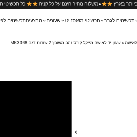
•
ם הטובים ביותר בארץ
משלוח מהיר חינם על כל קניה
כל 
תכשיטים לגבר
תכשיטי מואסנייט
שעונים
מבצעים
תכשיטים לפי
 לאישה
»
שעון יד לאישה מייקל קורס זהב משובץ 2 שורות דגם MK3368
שורות דגם MK3368
₪
399
₪
599
דגם זה זוכה למ
קובץ
וידאו
שעון יד לאישה מייקל קורס זהב משובץ 
צבע וחומר : זהב
גוף השעון עשוי מחומר STAINLESS STEEL פלדת אל חלד
רצועת השעון עשויה מחומר STAINLESS STEEL פלדת אל חלד
קוטר השעון :39 מ”מ