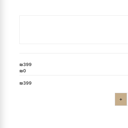
₪399
₪0
₪399
+