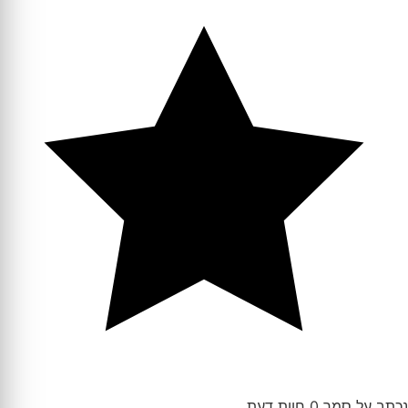
נכתב על סמך 0 חוות דעת