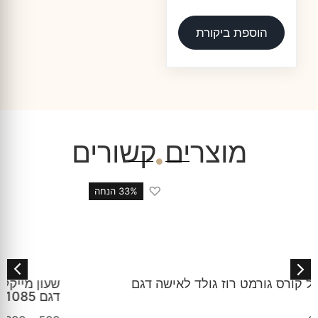
הוספת ביקורת
מוצרים קשורים
♡
33% הנחה
שעון מייקל קורס לאישה זהב עדין כסף זהב כחול
דגם MKO1085