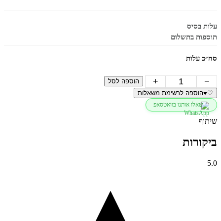
עלות בסיס
תוספות בתשלום
סה״כ עלות
כמות
+
−
הוספה לסל
של
♡
♥
הוספה לרשימת משאלות
שעון
שאלו אותנו בוואטסאפ
מייקל
קורס
שיתוף
לאישה
כסף
ביקורות
ספרות
משובץ
דגם
5.0
MK4694