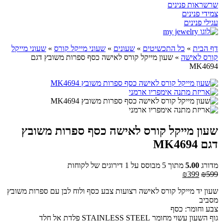
שרשראות פנינים
צמידי פנינים
עגילי פנינים
דף הבית
»
כל התכשיטים
»
שעונים
»
שעוני מייקל קורס
»
שעוני מייקל
קורס לאישה
»
שעון מייקל קורס לאישה כסף ספרות משובץ דגם
MK4694
שעון מייקל קורס לאישה כסף ספרות משובץ
דגם MK4694
מדורג
5.00
מתוך 5 מבוסס על
1
דירוגים של לקוחות
המחיר
המחיר
₪
399
₪
599
המקורי
הנוכחי
שעון יד מייקל קורס לאישה רצועות צבע כסף ולוח לבן עם ספרות משובץ
היה:
הוא:
מסביב
₪399.
₪599.
צבע וחומר: כסף
גוף השעון עשוי מחומר STAINLESS STEEL פלדת אל חלד