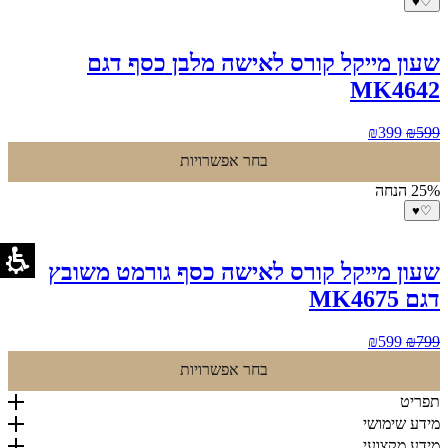
♥
♡
שעון מייקל קורס לאישה מלבן כסף דגם
MK4642
המחיר
המחיר
₪
399
₪
599
המקורי
הנוכחי
בחר אפשרויות
היה:
הוא:
₪399.
₪599.
25% הנחה
♥
♡
שעון מייקל קורס לאישה כסף גורמט משובץ
דגם MK4675
המחיר
המחיר
₪
599
₪
799
המקורי
הנוכחי
בחר אפשרויות
היה:
הוא:
₪599.
₪799.
תפריט
מידע שימושי
מידע מקצועי