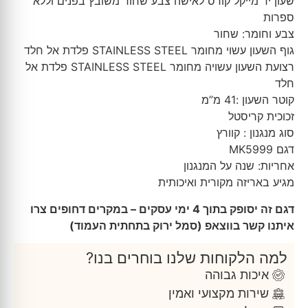
שעון יד מייקל קורס לאישה צבע שחור משובץ בפנים וללא
ספרות
צבע וחומר: שחור
גוף השעון עשוי מחומר STAINLESS STEEL פלדת אל חלד
רצועת השעון עשויה מחומר STAINLESS STEEL פלדת אל
חלד
קוטר השעון :41 מ”מ
זכוכית קריסטל
סוג מנגנון : קוורץ
דגם MK5999
אחריות: שנה על המנגנון
מגיע באריזה מקורית ואיכותית
דגם זה יסופק בתוך 4 ימי עסקים – במקרים דחופים צרו
איתנו קשר בווצאפ (סמל ירוק בתחתית העמוד)
למה הלקוחות שלנו בוחרים בנו?
איכות גבוהה
שירות מקצועי ואמין