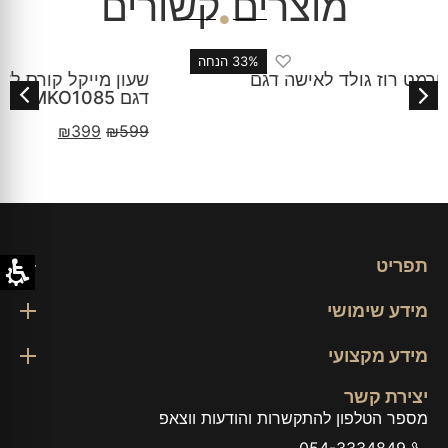
מוצרים קשורים
♡
33% הנחה
שעון מייקל קורס לאישה זהב עדין כסף זהב כחול
דגם MKO1085
₪
399
₪
599
תפריט
מידע שימושי
מידע מקצועי
יצירת קשר
מספר הטלפון להתקשרות והודעות ווצאפ