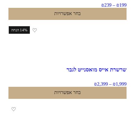
₪
239
–
₪
1
בחר אפשרויות
♡
14% הנחה
שרת אייס מואסנייט לגבר
₪
2,399
–
₪
1,9
בחר אפשרויות
♡