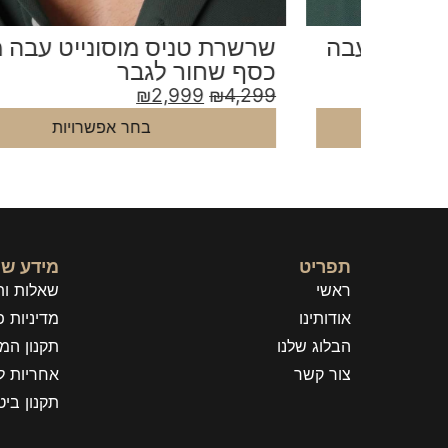
 עבה
שרשרת טניס מוסונייט עבה מאוד
כסף שחור לגבר
₪
2,999
₪
4,299
בחר אפשרויות
תפריט
מידע שי
ראשי
שאלות ות
אודותינו
מדיניות פ
הבלוג שלנו
תקנון המ
צור קשר
אחריות ל
תקנון בי