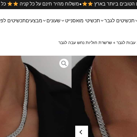
•
וסונייט במחירים הטובים ביותר בארץ
משלוח מהיר חינם על כ
תכשיטים לגבר
תכשיטי מואסנייט
שעונים
מבצעים
תכשיטים לפי
עבות לגבר
»
שרשרת חוליות נחש עבה לגבר
שרשרת חוליות נ
₪
69
₪
169
שרשרת חוליות נחש עבה מאוד 
השרשרת עשויה מפלדת אל חלד (ס
מבלי להסירו.
ניתן להתקלח עם השרשרת, להתר
מידות: אורך השרשרת 55 ס״מ , רוחב 7 מ״מ
אורך השרשרת בתמונה על הדוגמן 55 ס