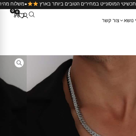
ל קניה
כל תכשיטי המוסונייט במחירים הטובים ביותר בארץ
0
0
 נושא
צור קשר
חש עבה לגבר
לגבר בצבע כסף
טיינלס סטיל) המאפשר שימוש יום-יומי בכל תנאי
חץ בים או בריכה
״מ
דגם זה זמין במלאי ויסופק בתוך 3 ימי עסקים – לחילופין ניתן להגיע לאסוף ביום